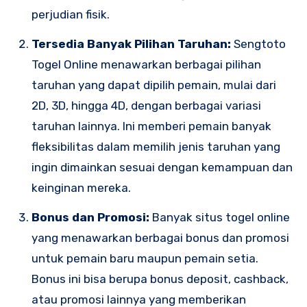
perjudian fisik.
Tersedia Banyak Pilihan Taruhan:
Sengtoto
Togel Online menawarkan berbagai pilihan
taruhan yang dapat dipilih pemain, mulai dari
2D, 3D, hingga 4D, dengan berbagai variasi
taruhan lainnya. Ini memberi pemain banyak
fleksibilitas dalam memilih jenis taruhan yang
ingin dimainkan sesuai dengan kemampuan dan
keinginan mereka.
Bonus dan Promosi:
Banyak situs togel online
yang menawarkan berbagai bonus dan promosi
untuk pemain baru maupun pemain setia.
Bonus ini bisa berupa bonus deposit, cashback,
atau promosi lainnya yang memberikan