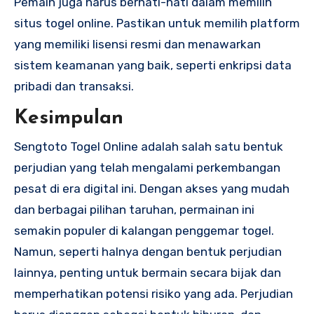
Pemain juga harus berhati-hati dalam memilih
situs togel online. Pastikan untuk memilih platform
yang memiliki lisensi resmi dan menawarkan
sistem keamanan yang baik, seperti enkripsi data
pribadi dan transaksi.
Kesimpulan
Sengtoto Togel Online adalah salah satu bentuk
perjudian yang telah mengalami perkembangan
pesat di era digital ini. Dengan akses yang mudah
dan berbagai pilihan taruhan, permainan ini
semakin populer di kalangan penggemar togel.
Namun, seperti halnya dengan bentuk perjudian
lainnya, penting untuk bermain secara bijak dan
memperhatikan potensi risiko yang ada. Perjudian