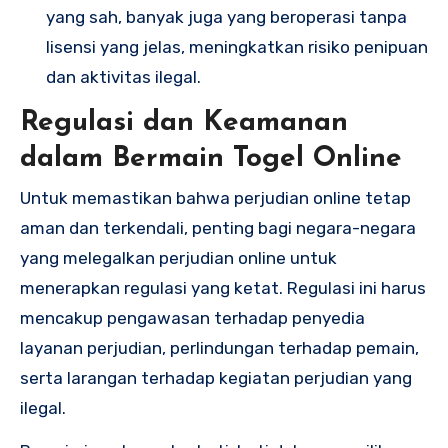
yang sah, banyak juga yang beroperasi tanpa
lisensi yang jelas, meningkatkan risiko penipuan
dan aktivitas ilegal.
Regulasi dan Keamanan
dalam Bermain Togel Online
Untuk memastikan bahwa perjudian online tetap
aman dan terkendali, penting bagi negara-negara
yang melegalkan perjudian online untuk
menerapkan regulasi yang ketat. Regulasi ini harus
mencakup pengawasan terhadap penyedia
layanan perjudian, perlindungan terhadap pemain,
serta larangan terhadap kegiatan perjudian yang
ilegal.