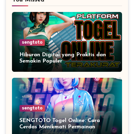
You Missed
sengtoto
Hiburan Digital yang Praktis dan
Semakin Populer
sengtoto
SENGTOTO Togel Online: Cara
Cerdas Menikmati Permainan
dengan Strategi dan Kendali