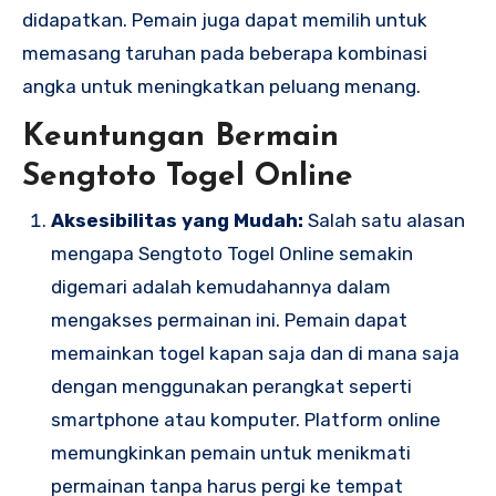
didapatkan. Pemain juga dapat memilih untuk
memasang taruhan pada beberapa kombinasi
angka untuk meningkatkan peluang menang.
Keuntungan Bermain
Sengtoto Togel Online
Aksesibilitas yang Mudah:
Salah satu alasan
mengapa Sengtoto Togel Online semakin
digemari adalah kemudahannya dalam
mengakses permainan ini. Pemain dapat
memainkan togel kapan saja dan di mana saja
dengan menggunakan perangkat seperti
smartphone atau komputer. Platform online
memungkinkan pemain untuk menikmati
permainan tanpa harus pergi ke tempat