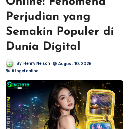
Online: Fenomena
Perjudian yang
Semakin Populer di
Dunia Digital
By
Henry Nelson
August 10, 2025
#togel online