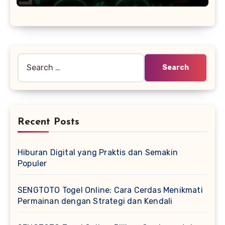
Search
for:
Recent Posts
Hiburan Digital yang Praktis dan Semakin
Populer
SENGTOTO Togel Online: Cara Cerdas Menikmati
Permainan dengan Strategi dan Kendali