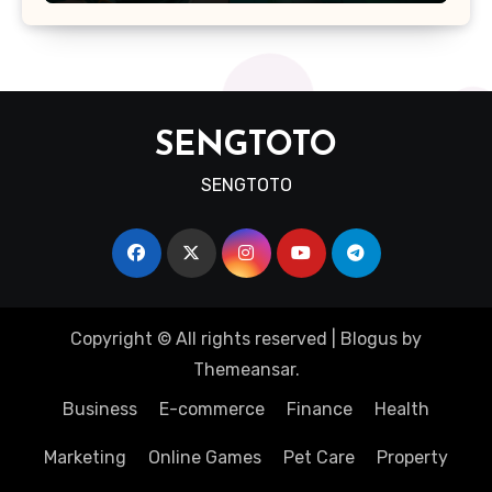
SENGTOTO
SENGTOTO
Copyright © All rights reserved
|
Blogus
by
Themeansar
.
Business
E-commerce
Finance
Health
Marketing
Online Games
Pet Care
Property