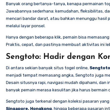
Banyak orang bertanya-tanya, kenapa permainan tog
Jawabannya sederhana: kemudahan, fleksibilitas, dan
mencari bandar darat, atau bahkan menunggu hasil p
melalui layar ponsel.
Hanya dengan beberapa klik, pemain bisa memasang a
Praktis, cepat, dan pastinya membuat aktivitas ini l
Sengtoto: Hadir dengan K
Di antara sekian banyak situs togel online,
Sengtot
menjadi tempat memasang angka, Sengtoto juga mem
Desain situsnya rapi, navigasi mudah dipahami, dan in
banyak pemain merasa kesulitan jika harus bermain 
Sengtoto juga terkenal dengan koleksi pasaran yang 
Singapore, Hongkong
, hingga beberapa pasaran in