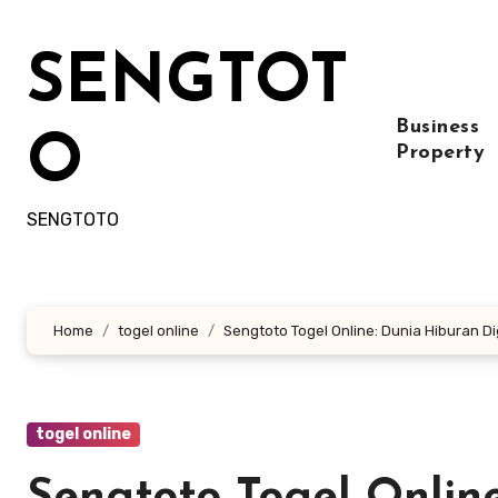
Skip
to
SENGTOT
content
Business
O
Property
SENGTOTO
Home
togel online
Sengtoto Togel Online: Dunia Hiburan D
togel online