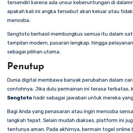
tersendiri karena ada unsur keberuntungan di dalam
apakah kali ini angka tersebut akan keluar atau tid
mencoba.
Sengtoto berhasil membungkus semua itu dalam sat
tampilan modern, pasaran lengkap, hingga pelayanan
sebagai pilihan utama.
Penutup
Dunia digital membawa banyak perubahan dalam cara 
contohnya. Jika dulu permainan ini terasa terbatas, 
Sengtoto
hadir sebagai jawaban untuk mereka yan
Bagi Anda yang penasaran atau ingin mencoba sensa
langkah tepat. Selain mudah diakses, platform ini 
tentunya aman. Pada akhirnya, bermain togel online 