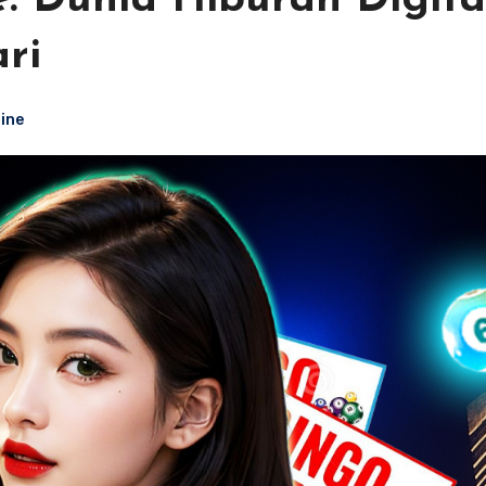
: Dunia Hiburan Digita
ri
line