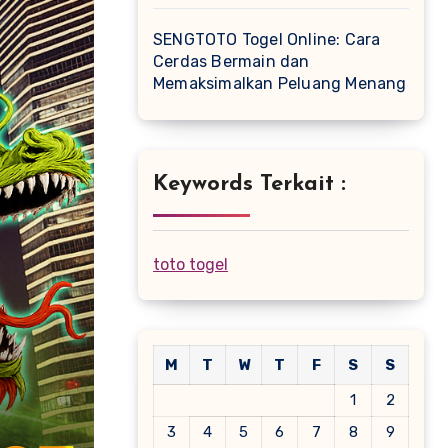
SENGTOTO Togel Online: Cara
Cerdas Bermain dan
Memaksimalkan Peluang Menang
Keywords Terkait :
toto togel
M
T
W
T
F
S
S
1
2
3
4
5
6
7
8
9