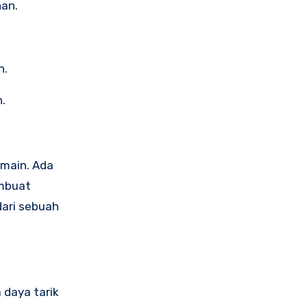
an.
.
n.
.
emain. Ada
embuat
dari sebuah
 daya tarik