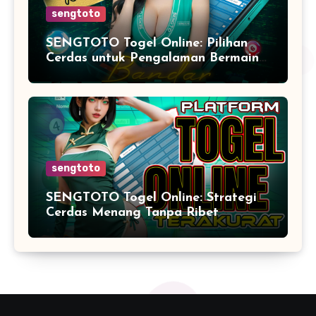
sengtoto
SENGTOTO Togel Online: Pilihan
Cerdas untuk Pengalaman Bermain
yang Lebih Pasti
sengtoto
SENGTOTO Togel Online: Strategi
Cerdas Menang Tanpa Ribet