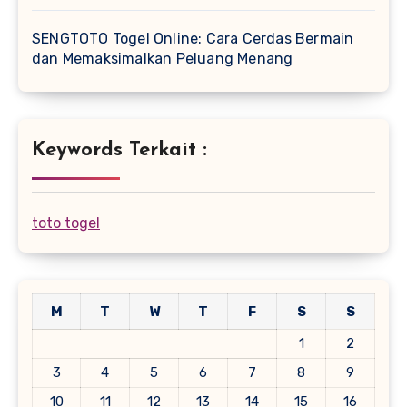
SENGTOTO Togel Online: Cara Cerdas Bermain
dan Memaksimalkan Peluang Menang
Keywords Terkait :
toto togel
M
T
W
T
F
S
S
1
2
3
4
5
6
7
8
9
10
11
12
13
14
15
16