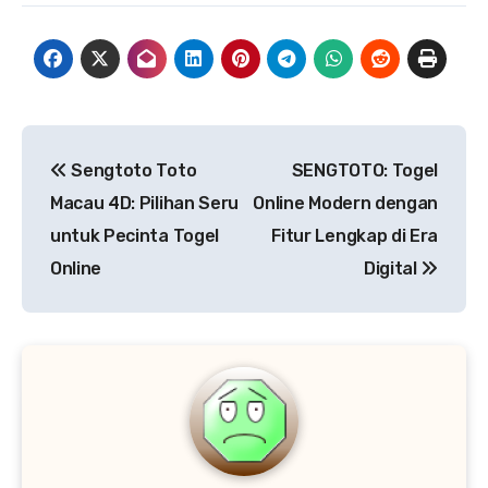
Post
Sengtoto Toto
SENGTOTO: Togel
navigation
Macau 4D: Pilihan Seru
Online Modern dengan
untuk Pecinta Togel
Fitur Lengkap di Era
Online
Digital