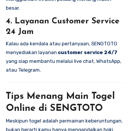
besar.
4. Layanan Customer Service
24 Jam
Kalau ada kendala atau pertanyaan, SENGTOTO
menyediakan layanan
customer service 24/7
yang siap membantu melalui live chat, WhatsApp,
atau Telegram.
Tips Menang Main Togel
Online di SENGTOTO
Meskipun togel adalah permainan keberuntungan,
bukan berarti kamu hanya mengandalkan hoki