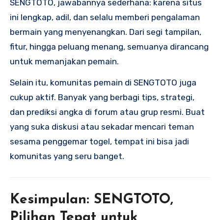
SENGTOTO, jawabannya sederhana: karena situs
ini lengkap, adil, dan selalu memberi pengalaman
bermain yang menyenangkan. Dari segi tampilan,
fitur, hingga peluang menang, semuanya dirancang
untuk memanjakan pemain.
Selain itu, komunitas pemain di SENGTOTO juga
cukup aktif. Banyak yang berbagi tips, strategi,
dan prediksi angka di forum atau grup resmi. Buat
yang suka diskusi atau sekadar mencari teman
sesama penggemar togel, tempat ini bisa jadi
komunitas yang seru banget.
Kesimpulan: SENGTOTO,
Pilihan Tepat untuk