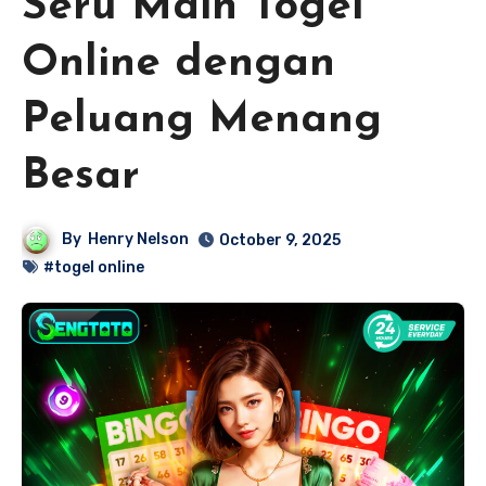
Seru Main Togel
Online dengan
Peluang Menang
Besar
By
Henry Nelson
October 9, 2025
#togel online