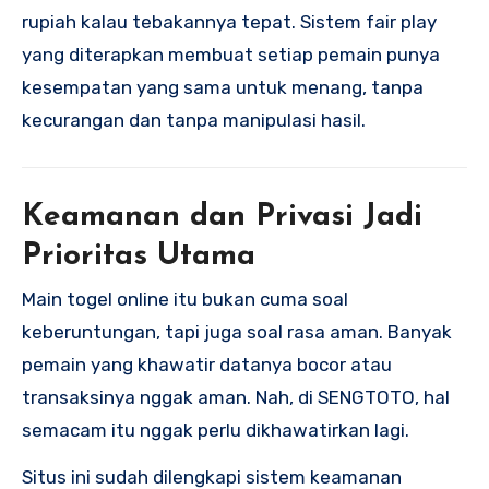
rupiah kalau tebakannya tepat. Sistem fair play
yang diterapkan membuat setiap pemain punya
kesempatan yang sama untuk menang, tanpa
kecurangan dan tanpa manipulasi hasil.
Keamanan dan Privasi Jadi
Prioritas Utama
Main togel online itu bukan cuma soal
keberuntungan, tapi juga soal rasa aman. Banyak
pemain yang khawatir datanya bocor atau
transaksinya nggak aman. Nah, di SENGTOTO, hal
semacam itu nggak perlu dikhawatirkan lagi.
Situs ini sudah dilengkapi sistem keamanan