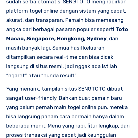
sudah serba otomatis. SENGTOTO menghadirkan
platform togel online dengan sistem yang cepat,
akurat, dan transparan. Pemain bisa memasang
angka dari berbagai pasaran populer seperti
Toto
Macau, Singapore, Hongkong, Sydney
, dan
masih banyak lagi. Semua hasil keluaran
ditampilkan secara real-time dan bisa dicek
langsung di situs resmi, jadi nggak ada istilah
“ngaret” atau “nunda result”.
Yang menarik, tampilan situs SENGTOTO dibuat
sangat user-friendly. Bahkan buat pemain baru
yang belum pernah main togel online pun, mereka
bisa langsung paham cara bermain hanya dalam
beberapa menit. Menu yang rapi, fitur lengkap, dan
proses transaksi yang cepat jadi keunggulan