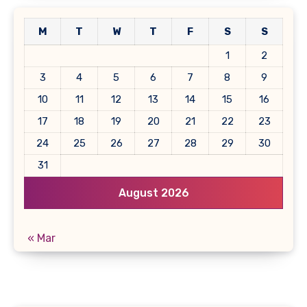
M
T
W
T
F
S
S
1
2
3
4
5
6
7
8
9
10
11
12
13
14
15
16
17
18
19
20
21
22
23
24
25
26
27
28
29
30
31
August 2026
« Mar