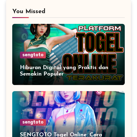
You Missed
sengtoto
Hiburan Digital yang Praktis dan
Semakin Populer
sengtoto
SENGTOTO Togel Online: Cara