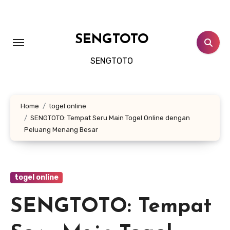
Skip
to
content
SENGTOTO
SENGTOTO
Home
togel online
SENGTOTO: Tempat Seru Main Togel Online dengan
Peluang Menang Besar
togel online
SENGTOTO: Tempat