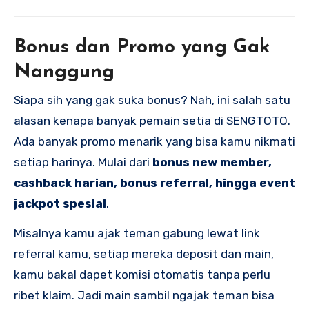
Bonus dan Promo yang Gak
Nanggung
Siapa sih yang gak suka bonus? Nah, ini salah satu
alasan kenapa banyak pemain setia di SENGTOTO.
Ada banyak promo menarik yang bisa kamu nikmati
setiap harinya. Mulai dari
bonus new member,
cashback harian, bonus referral, hingga event
jackpot spesial
.
Misalnya kamu ajak teman gabung lewat link
referral kamu, setiap mereka deposit dan main,
kamu bakal dapet komisi otomatis tanpa perlu
ribet klaim. Jadi main sambil ngajak teman bisa