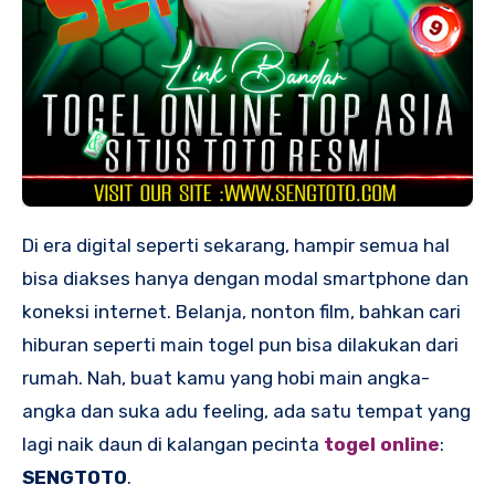
Di era digital seperti sekarang, hampir semua hal
bisa diakses hanya dengan modal smartphone dan
koneksi internet. Belanja, nonton film, bahkan cari
hiburan seperti main togel pun bisa dilakukan dari
rumah. Nah, buat kamu yang hobi main angka-
angka dan suka adu feeling, ada satu tempat yang
lagi naik daun di kalangan pecinta
togel online
:
SENGTOTO
.