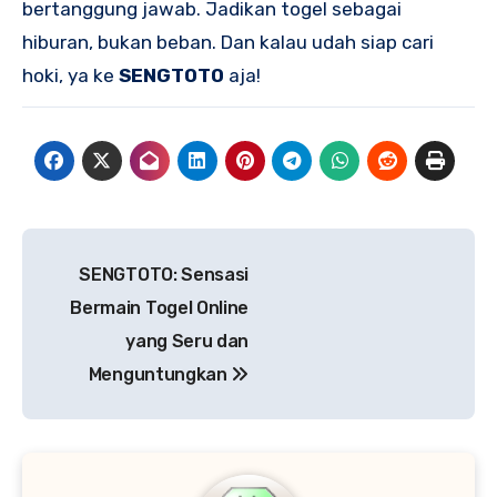
bertanggung jawab. Jadikan togel sebagai
hiburan, bukan beban. Dan kalau udah siap cari
hoki, ya ke
SENGTOTO
aja!
Post
SENGTOTO: Sensasi
navigation
Bermain Togel Online
yang Seru dan
Menguntungkan