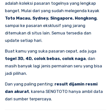
adalah koleksi pasaran togelnya yang lengkap
banget. Mulai dari yang sudah melegenda kayak
Toto Macau, Sydney, Singapore, Hongkong
,
sampai ke pasaran eksklusif yang jarang
ditemukan di situs lain. Semua tersedia dan
update setiap hari.
Buat kamu yang suka pasaran cepat, ada juga
togel 3D, 4D, colok bebas, colok naga
, dan
masih banyak lagi jenis permainan seru yang bisa
jadi pilihan.
Dan yang paling penting:
result dijamin resmi
dan akurat
, karena SENGTOTO hanya ambil data
dari sumber terpercaya.