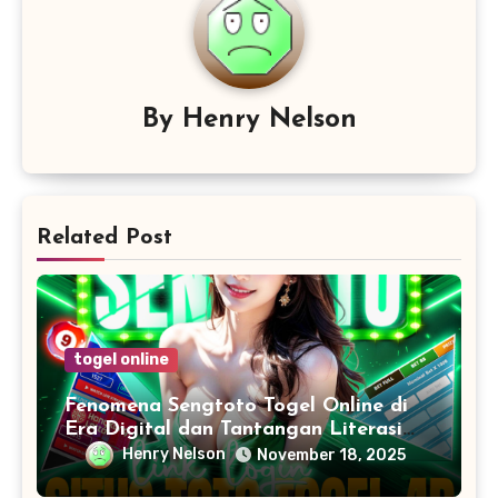
By
Henry Nelson
Related Post
togel online
Fenomena Sengtoto Togel Online di
Era Digital dan Tantangan Literasi
Masyarakat
Henry Nelson
November 18, 2025