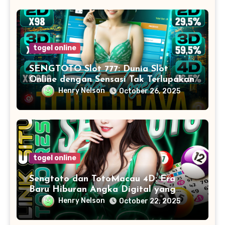
togel online
SENGTOTO Slot 777: Dunia Slot
Online dengan Sensasi Tak Terlupakan
Henry Nelson
October 26, 2025
togel online
Sengtoto dan TotoMacau 4D: Era
Baru Hiburan Angka Digital yang
Inovatif
Henry Nelson
October 22, 2025