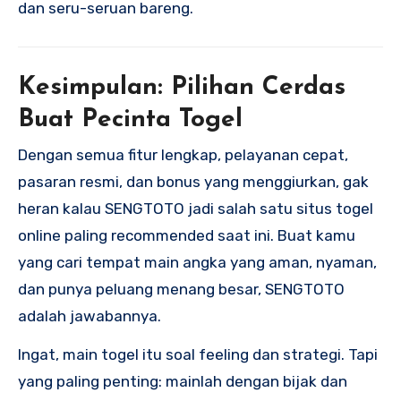
dan seru-seruan bareng.
Kesimpulan: Pilihan Cerdas
Buat Pecinta Togel
Dengan semua fitur lengkap, pelayanan cepat,
pasaran resmi, dan bonus yang menggiurkan, gak
heran kalau SENGTOTO jadi salah satu situs togel
online paling recommended saat ini. Buat kamu
yang cari tempat main angka yang aman, nyaman,
dan punya peluang menang besar, SENGTOTO
adalah jawabannya.
Ingat, main togel itu soal feeling dan strategi. Tapi
yang paling penting: mainlah dengan bijak dan