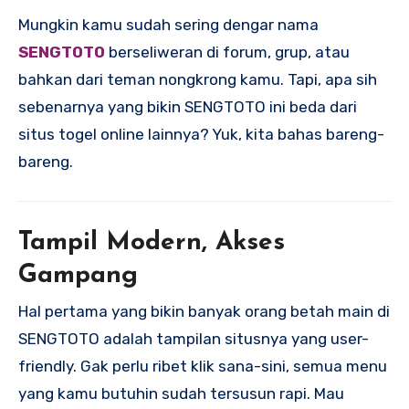
Mungkin kamu sudah sering dengar nama
SENGTOTO
berseliweran di forum, grup, atau
bahkan dari teman nongkrong kamu. Tapi, apa sih
sebenarnya yang bikin SENGTOTO ini beda dari
situs togel online lainnya? Yuk, kita bahas bareng-
bareng.
Tampil Modern, Akses
Gampang
Hal pertama yang bikin banyak orang betah main di
SENGTOTO adalah tampilan situsnya yang user-
friendly. Gak perlu ribet klik sana-sini, semua menu
yang kamu butuhin sudah tersusun rapi. Mau