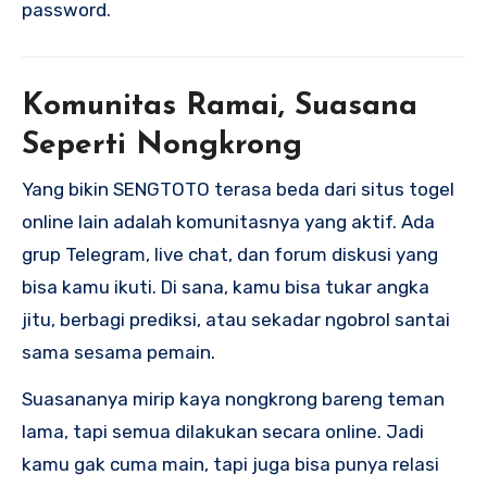
password.
Komunitas Ramai, Suasana
Seperti Nongkrong
Yang bikin SENGTOTO terasa beda dari situs togel
online lain adalah komunitasnya yang aktif. Ada
grup Telegram, live chat, dan forum diskusi yang
bisa kamu ikuti. Di sana, kamu bisa tukar angka
jitu, berbagi prediksi, atau sekadar ngobrol santai
sama sesama pemain.
Suasananya mirip kaya nongkrong bareng teman
lama, tapi semua dilakukan secara online. Jadi
kamu gak cuma main, tapi juga bisa punya relasi