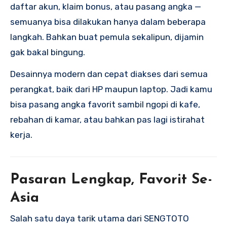
daftar akun, klaim bonus, atau pasang angka —
semuanya bisa dilakukan hanya dalam beberapa
langkah. Bahkan buat pemula sekalipun, dijamin
gak bakal bingung.
Desainnya modern dan cepat diakses dari semua
perangkat, baik dari HP maupun laptop. Jadi kamu
bisa pasang angka favorit sambil ngopi di kafe,
rebahan di kamar, atau bahkan pas lagi istirahat
kerja.
Pasaran Lengkap, Favorit Se-
Asia
Salah satu daya tarik utama dari SENGTOTO