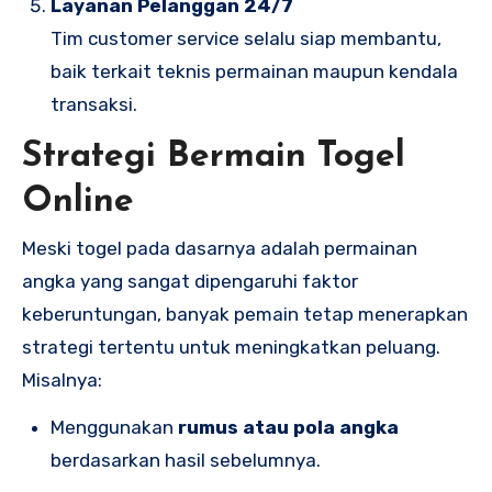
Layanan Pelanggan 24/7
Tim customer service selalu siap membantu,
baik terkait teknis permainan maupun kendala
transaksi.
Strategi Bermain Togel
Online
Meski togel pada dasarnya adalah permainan
angka yang sangat dipengaruhi faktor
keberuntungan, banyak pemain tetap menerapkan
strategi tertentu untuk meningkatkan peluang.
Misalnya:
Menggunakan
rumus atau pola angka
berdasarkan hasil sebelumnya.