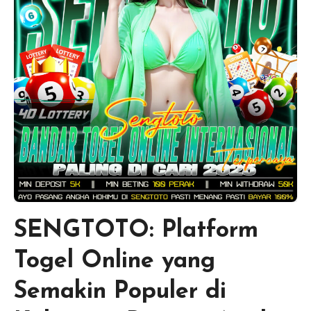
SENGTOTO: Platform
Togel Online yang
Semakin Populer di