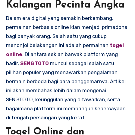
Kalangan Pecinta Angka
Dalam era digital yang semakin berkembang,
permainan berbasis online kian menjadi primadona
bagi banyak orang. Salah satu yang cukup
menonjol belakangan ini adalah permainan
togel
online
.
Di antara sekian banyak platform yang
hadir,
SENGTOTO
muncul sebagai salah satu
pilihan populer yang menawarkan pengalaman
bermain berbeda bagi para penggemarnya. Artikel
ini akan membahas lebih dalam mengenai
SENGTOTO, keunggulan yang ditawarkan, serta
bagaimana platform ini membangun kepercayaan
di tengah persaingan yang ketat.
Togel Online dan