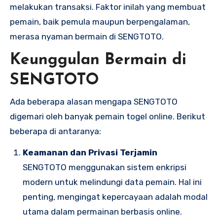
melakukan transaksi. Faktor inilah yang membuat
pemain, baik pemula maupun berpengalaman,
merasa nyaman bermain di SENGTOTO.
Keunggulan Bermain di
SENGTOTO
Ada beberapa alasan mengapa SENGTOTO
digemari oleh banyak pemain togel online. Berikut
beberapa di antaranya:
Keamanan dan Privasi Terjamin
SENGTOTO menggunakan sistem enkripsi
modern untuk melindungi data pemain. Hal ini
penting, mengingat kepercayaan adalah modal
utama dalam permainan berbasis online.