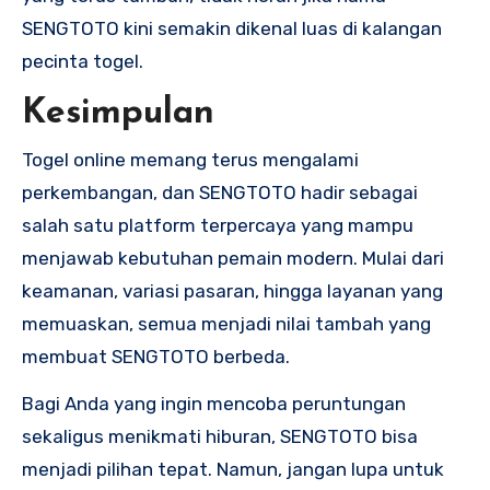
SENGTOTO kini semakin dikenal luas di kalangan
pecinta togel.
Kesimpulan
Togel online memang terus mengalami
perkembangan, dan SENGTOTO hadir sebagai
salah satu platform terpercaya yang mampu
menjawab kebutuhan pemain modern. Mulai dari
keamanan, variasi pasaran, hingga layanan yang
memuaskan, semua menjadi nilai tambah yang
membuat SENGTOTO berbeda.
Bagi Anda yang ingin mencoba peruntungan
sekaligus menikmati hiburan, SENGTOTO bisa
menjadi pilihan tepat. Namun, jangan lupa untuk