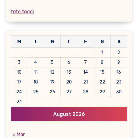
toto togel
M
T
W
T
F
S
S
1
2
3
4
5
6
7
8
9
10
11
12
13
14
15
16
17
18
19
20
21
22
23
24
25
26
27
28
29
30
31
August 2026
« Mar