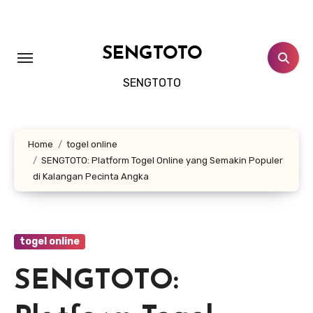
Skip
to
content
SENGTOTO
SENGTOTO
Home
togel online
SENGTOTO: Platform Togel Online yang Semakin Populer
di Kalangan Pecinta Angka
togel online
SENGTOTO: