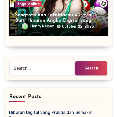
togel online
Sengtoto dan TotoMacau 4D: Era
Baru Hiburan Angka Digital yang
Inovatif
Henry Nelson
October 22, 2025
Search
for:
Recent Posts
Hiburan Digital yang Praktis dan Semakin