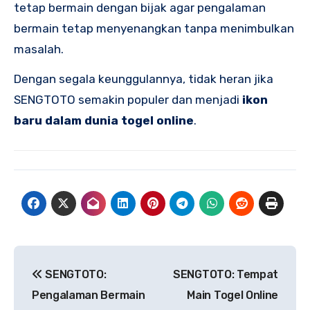
tetap bermain dengan bijak agar pengalaman
bermain tetap menyenangkan tanpa menimbulkan
masalah.
Dengan segala keunggulannya, tidak heran jika
SENGTOTO semakin populer dan menjadi
ikon
baru dalam dunia togel online
.
Post
SENGTOTO:
SENGTOTO: Tempat
navigation
Pengalaman Bermain
Main Togel Online