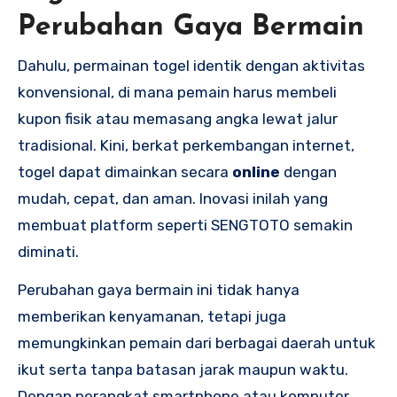
Perubahan Gaya Bermain
Dahulu, permainan togel identik dengan aktivitas
konvensional, di mana pemain harus membeli
kupon fisik atau memasang angka lewat jalur
tradisional. Kini, berkat perkembangan internet,
togel dapat dimainkan secara
online
dengan
mudah, cepat, dan aman. Inovasi inilah yang
membuat platform seperti SENGTOTO semakin
diminati.
Perubahan gaya bermain ini tidak hanya
memberikan kenyamanan, tetapi juga
memungkinkan pemain dari berbagai daerah untuk
ikut serta tanpa batasan jarak maupun waktu.
Dengan perangkat smartphone atau komputer,