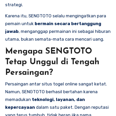
strategi.
Karena itu, SENGTOTO selalu mengingatkan para
pemain untuk
bermain secara bertanggung
jawab
, menganggap permainan ini sebagai hiburan
utama, bukan semata-mata cara mencari uang.
Mengapa SENGTOTO
Tetap Unggul di Tengah
Persaingan?
Persaingan antar situs togel online sangat ketat.
Namun, SENGTOTO berhasil bertahan karena
memadukan
teknologi, layanan, dan
kepercayaan
dalam satu paket. Dengan reputasi
yang terus tumbuh, tidak heran jika nama