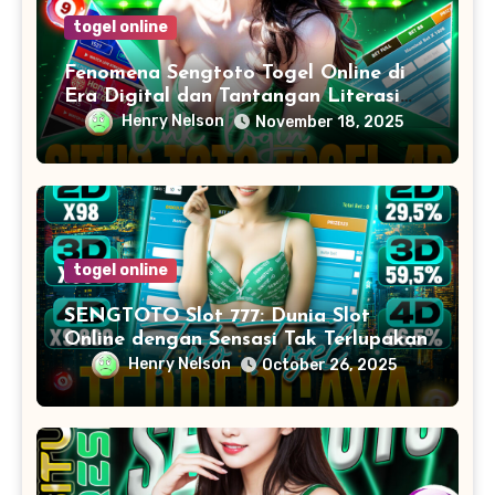
togel online
Fenomena Sengtoto Togel Online di
Era Digital dan Tantangan Literasi
Masyarakat
Henry Nelson
November 18, 2025
togel online
SENGTOTO Slot 777: Dunia Slot
Online dengan Sensasi Tak Terlupakan
Henry Nelson
October 26, 2025