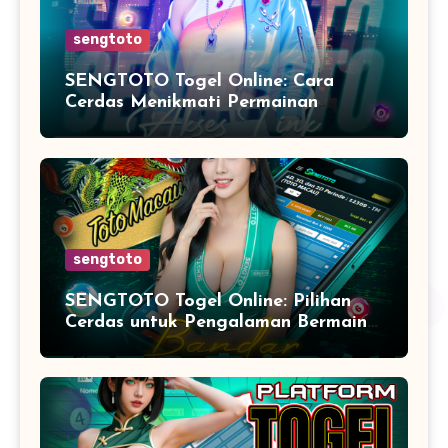
sengtoto
SENGTOTO Togel Online: Cara
Cerdas Menikmati Permainan
dengan Strategi dan Kendali
sengtoto
SENGTOTO Togel Online: Pilihan
Cerdas untuk Pengalaman Bermain
yang Lebih Pasti