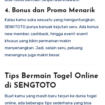
4. Bonus dan Promo Menarik
Kalau kamu suka sesuatu yang menguntungkan,
SENGTOTO punya banyak kejutan seru. Ada bonus
new member, cashback, hingga event-event
khusus yang bikin permainan makin
menyenangkan. Jadi, selain seru, peluang
menangnya juga makin besar.
Tips Bermain Togel Online
di SENGTOTO
Buat kamu yang masih baru terjun ke dunia togel
online, ada beberapa tips sederhana yang bisa