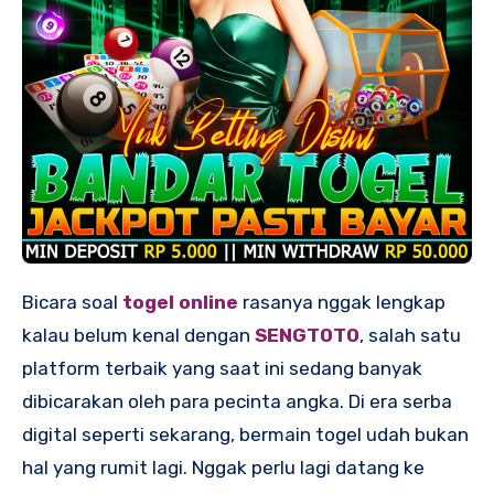
Bicara soal
togel online
rasanya nggak lengkap
kalau belum kenal dengan
SENGTOTO
, salah satu
platform terbaik yang saat ini sedang banyak
dibicarakan oleh para pecinta angka. Di era serba
digital seperti sekarang, bermain togel udah bukan
hal yang rumit lagi. Nggak perlu lagi datang ke