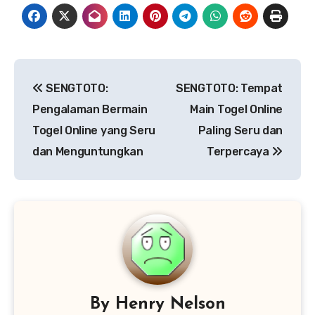
Post
SENGTOTO:
SENGTOTO: Tempat
navigation
Pengalaman Bermain
Main Togel Online
Togel Online yang Seru
Paling Seru dan
dan Menguntungkan
Terpercaya
By
Henry Nelson