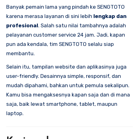
Banyak pemain lama yang pindah ke SENGTOTO
karena merasa layanan di sini lebih
lengkap dan
profesional
. Salah satu nilai tambahnya adalah
pelayanan customer service 24 jam. Jadi, kapan
pun ada kendala, tim SENGTOTO selalu siap
membantu.
Selain itu, tampilan website dan aplikasinya juga
user-friendly. Desainnya simple, responsif, dan
mudah dipahami, bahkan untuk pemula sekalipun.
Kamu bisa mengaksesnya kapan saja dan di mana
saja, baik lewat smartphone, tablet, maupun
laptop.