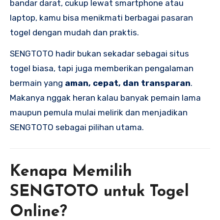
bandar darat, cukup lewat smartphone atau
laptop, kamu bisa menikmati berbagai pasaran
togel dengan mudah dan praktis.
SENGTOTO hadir bukan sekadar sebagai situs
togel biasa, tapi juga memberikan pengalaman
bermain yang
aman, cepat, dan transparan
.
Makanya nggak heran kalau banyak pemain lama
maupun pemula mulai melirik dan menjadikan
SENGTOTO sebagai pilihan utama.
Kenapa Memilih
SENGTOTO untuk Togel
Online?