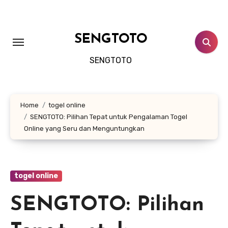
Skip
to
content
SENGTOTO
SENGTOTO
Home
togel online
SENGTOTO: Pilihan Tepat untuk Pengalaman Togel
Online yang Seru dan Menguntungkan
togel online
SENGTOTO: Pilihan