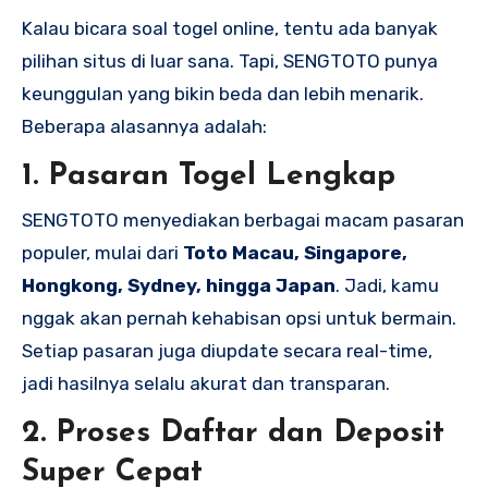
Kalau bicara soal togel online, tentu ada banyak
pilihan situs di luar sana. Tapi, SENGTOTO punya
keunggulan yang bikin beda dan lebih menarik.
Beberapa alasannya adalah:
1. Pasaran Togel Lengkap
SENGTOTO menyediakan berbagai macam pasaran
populer, mulai dari
Toto Macau, Singapore,
Hongkong, Sydney, hingga Japan
. Jadi, kamu
nggak akan pernah kehabisan opsi untuk bermain.
Setiap pasaran juga diupdate secara real-time,
jadi hasilnya selalu akurat dan transparan.
2. Proses Daftar dan Deposit
Super Cepat