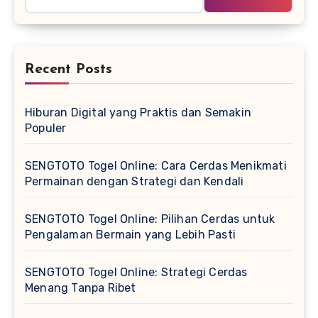
for:
Recent Posts
Hiburan Digital yang Praktis dan Semakin
Populer
SENGTOTO Togel Online: Cara Cerdas Menikmati
Permainan dengan Strategi dan Kendali
SENGTOTO Togel Online: Pilihan Cerdas untuk
Pengalaman Bermain yang Lebih Pasti
SENGTOTO Togel Online: Strategi Cerdas
Menang Tanpa Ribet