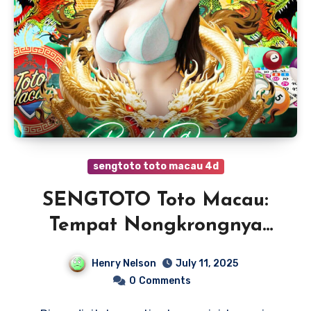
sengtoto toto macau 4d
SENGTOTO Toto Macau:
Tempat Nongkrongnya
Pecinta Togel Online Asli
Henry Nelson
July 11, 2025
0
Comments