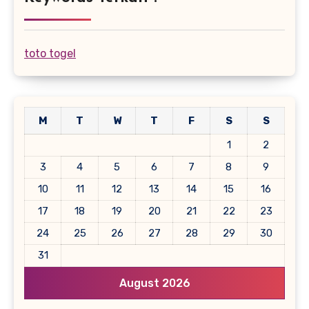
toto togel
M
T
W
T
F
S
S
1
2
3
4
5
6
7
8
9
10
11
12
13
14
15
16
17
18
19
20
21
22
23
24
25
26
27
28
29
30
31
August 2026