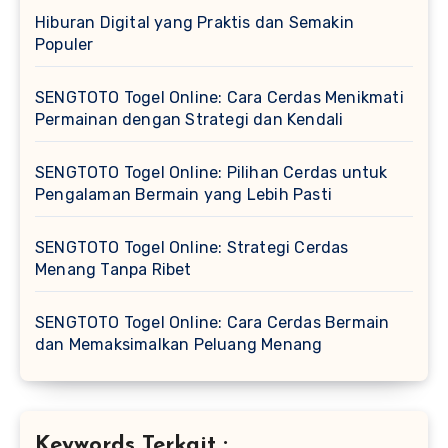
Hiburan Digital yang Praktis dan Semakin
Populer
SENGTOTO Togel Online: Cara Cerdas Menikmati
Permainan dengan Strategi dan Kendali
SENGTOTO Togel Online: Pilihan Cerdas untuk
Pengalaman Bermain yang Lebih Pasti
SENGTOTO Togel Online: Strategi Cerdas
Menang Tanpa Ribet
SENGTOTO Togel Online: Cara Cerdas Bermain
dan Memaksimalkan Peluang Menang
Keywords Terkait :