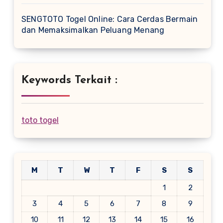
SENGTOTO Togel Online: Cara Cerdas Bermain
dan Memaksimalkan Peluang Menang
Keywords Terkait :
toto togel
M
T
W
T
F
S
S
1
2
3
4
5
6
7
8
9
10
11
12
13
14
15
16