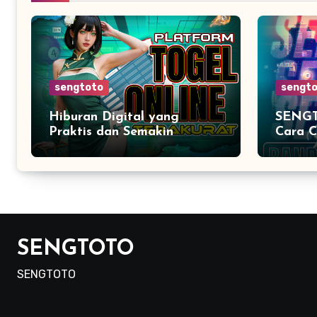
sengtoto
sengt
Hiburan Digital yang
SENGT
Praktis dan Semakin
Cara C
Populer
Permai
dan Ke
SENGTOTO
SENGTOTO