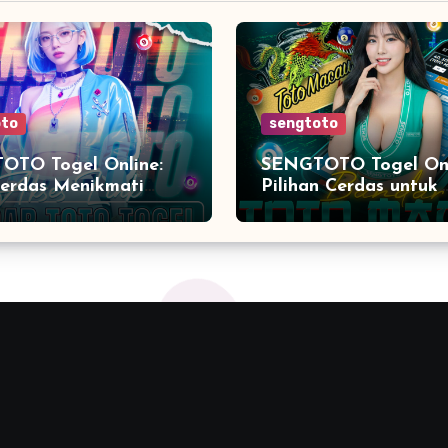
oto
sengtoto
OTO Togel Online:
SENGTOTO Togel Onl
erdas Menikmati
Pilihan Cerdas untuk
nan dengan Strategi
Pengalaman Bermain
ndali
Lebih Pasti