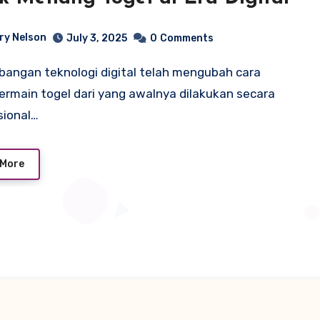
ry Nelson
July 3, 2025
0
Comments
ermain togel dari yang awalnya dilakukan secara
sional…
 More