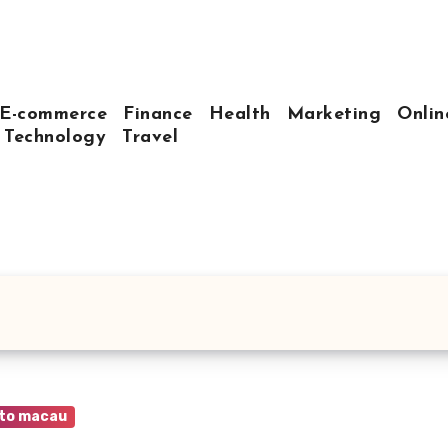
E-commerce
Finance
Health
Marketing
Onli
Technology
Travel
to macau