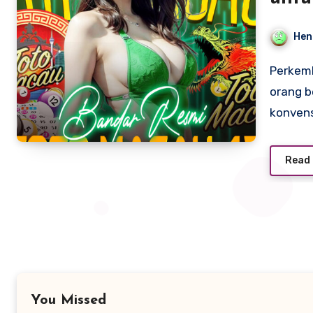
Hen
Perkembangan teknologi digital telah mengubah cara
orang b
konven
Read
You Missed